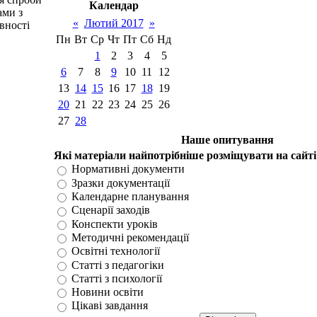
Календар
ами з
«
Лютий 2017
»
вності
Пн
Вт
Ср
Чт
Пт
Сб
Нд
1
2
3
4
5
6
7
8
9
10
11
12
13
14
15
16
17
18
19
20
21
22
23
24
25
26
27
28
Наше опитування
Які матеріали найпотрібніше розміщувати на сайті
Нормативні документи
Зразки документації
Календарне планування
Сценарії заходів
Конспекти уроків
Методичні рекомендації
Освітні технології
Статті з педагогіки
Статті з психології
Новини освіти
Цікаві завдання