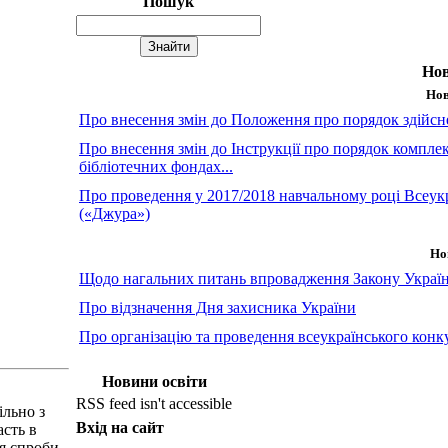
Пошук
Нов
Нов
Про внесення змін до Положення про порядок здійсне
Про внесення змін до Інструкції про порядок комплек
бібліотечних фондах...
Про проведення у 2017/2018 навчальному році Всеукр
(«Джура»)
Но
Щодо нагальних питань впровадження Закону Україн
Про відзначення Дня захисника України
Про організацію та проведення всеукраїнського конк
Новини освіти
RSS feed isn't accessible
ільно з
Вхід на сайт
сть в
ля спроби