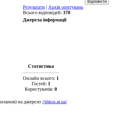
Результати
|
Архів опитувань
Всього відповідей:
370
Джерела інформації
Статистика
Онлайн всього:
1
Гостей:
1
Користувачів:
0
силання) на джерело
//shkos.at.ua/