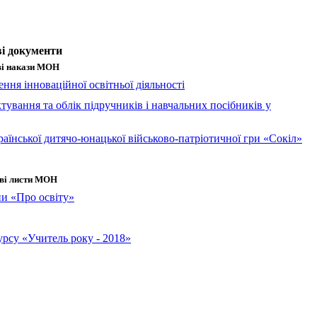
і документи
і накази МОН
ння інноваційної освітньої діяльності
тування та облік підручників і навчальних посібників у
аїнської дитячо-юнацької військово-патріотичної гри «Сокіл»
ві листи МОН
и «Про освіту»
урсу «Учитель року - 2018»