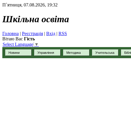
П`ятниця, 07.08.2026, 19:32
Шкільна освіта
Головна
|
Реєстрація
|
Вхід
|
RSS
Вітаю Вас
Гість
Select Language
▼
Новини
Управління
Методика
Учительська
Бібл