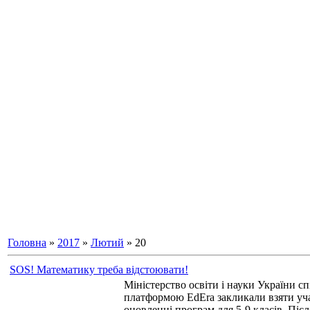
Головна
»
2017
»
Лютий
»
20
SOS! Математику треба відстоювати!
Міністерство освіти і науки України сп
платформою EdEra закликали взяти уча
оновленні програм для 5-9 класів. Піс