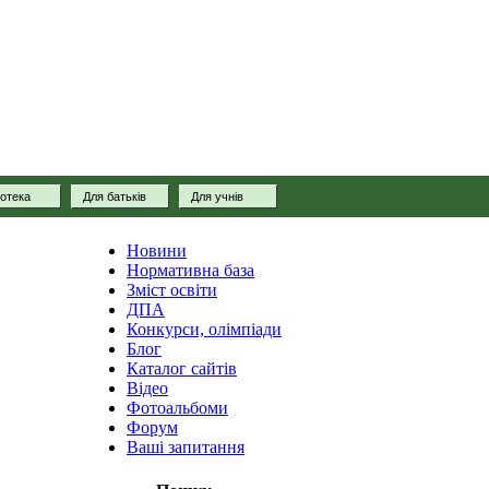
іотека
Для батьків
Для учнів
Новини
Нормативна база
Зміст освіти
ДПА
Конкурси, олімпіади
Блог
Каталог сайтів
Відео
Фотоальбоми
Форум
Ваші запитання