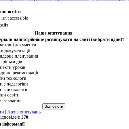
ни освіти
isn't accessible
сайт
Наше опитування
еріали найпотрібніше розміщувати на сайті (вибрати один)?
ативні документи
ки документації
ндарне планування
арії заходів
пекти уроків
дичні рекомендації
тні технології
ті з педагогіки
і з психології
ни освіти
ві завдання
ти
|
Архів опитувань
відповідей:
370
 інформації