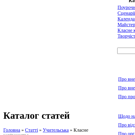
Ка
Поурочн
Сценарії
Календа
Майстер
Класне 
Творчіст
Про вне
Про вне
Про про
Каталог статей
Щодо на
Про від
Головна
»
Статті
»
Учительська
» Класне
Про орг