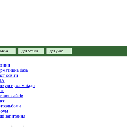
іотека
Для батьків
Для учнів
вини
рмативна база
іст освіти
ПА
нкурси, олімпіади
ог
талог сайтів
део
тоальбоми
рум
ші запитання