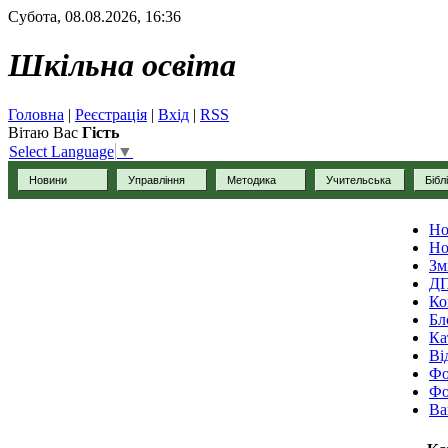
Субота, 08.08.2026, 16:36
Шкільна освіта
Головна
|
Реєстрація
|
Вхід
|
RSS
Вітаю Вас
Гість
Select Language
▼
Новини
Управління
Методика
Учительська
Бібл
Но
Но
Зм
Д
Ко
Бл
Ка
Ві
Фо
Фо
Ва