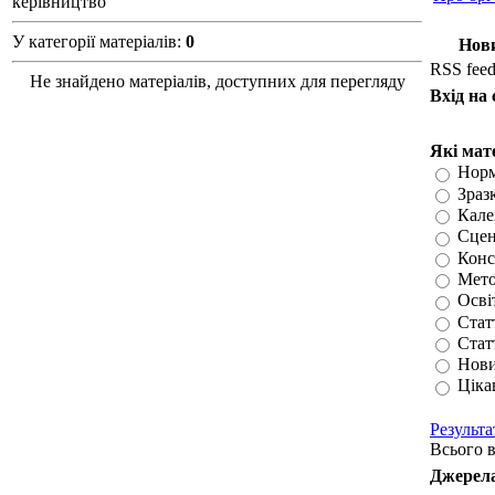
керівництво
У категорії матеріалів
:
0
Нови
RSS feed 
Не знайдено матеріалів, доступних для перегляду
Вхід на 
Які мат
Норм
Зраз
Кале
Сцен
Конс
Мето
Осві
Стат
Статт
Нови
Ціка
Результа
Всього 
Джерела