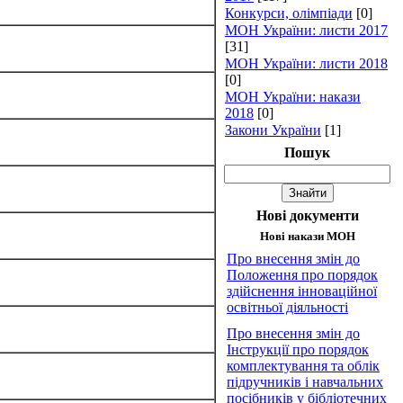
Конкурси, олімпіади
[0]
МОН України: листи 2017
[31]
МОН України: листи 2018
[0]
МОН України: накази
2018
[0]
Закони України
[1]
Пошук
Нові документи
Нові накази МОН
Про внесення змін до
Положення про порядок
здійснення інноваційної
освітньої діяльності
Про внесення змін до
Інструкції про порядок
комплектування та облік
підручників і навчальних
посібників у бібліотечних