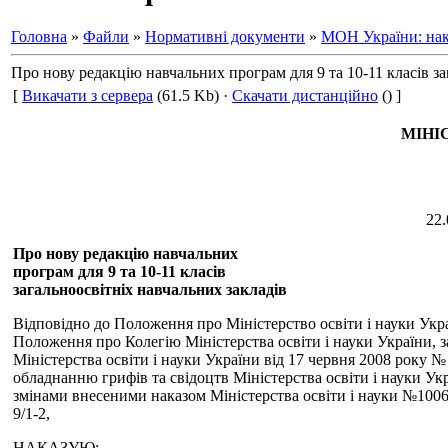
Головна
»
Файли
»
Нормативні документи
»
МОН України: нак
Про нову редакцію навчальних програм для 9 та 10-11 класів за
[
Викачати з сервера
(61.5 Kb) ·
Скачати дистанційно
() ]
МІНІ
2
Про нову редакцію навчальних
програм для 9 та 10-11 класів
загальноосвітніх навчальних закладів
Відповідно до Положення про Міністерство освіти і науки Укр
Положення про Колегію Міністерства освіти і науки України, з
Міністерства освіти і науки України від 17 червня 2008 року 
обладнанню грифів та свідоцтв Міністерства освіти і науки Укр
змінами внесеними наказом Міністерства освіти і науки №1006 в
9/1-2,
НАКАЗУЮ: