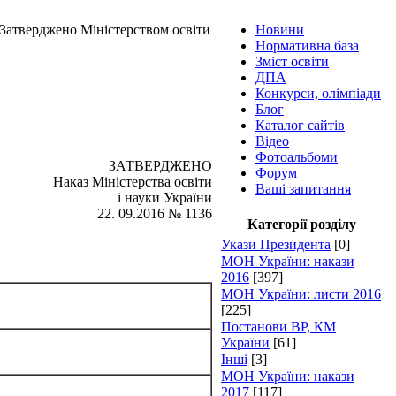
 «Затверджено Міністерством освіти
Новини
Нормативна база
Зміст освіти
ДПА
Конкурси, олімпіади
Блог
Каталог сайтів
Відео
Фотоальбоми
ЗАТВЕРДЖЕНО
Форум
Наказ Міністерства освіти
Ваші запитання
і науки України
22. 09.2016 № 1136
Категорії розділу
Укази Президента
[0]
МОН України: накази
2016
[397]
МОН України: листи 2016
[225]
Постанови ВР, КМ
України
[61]
Інші
[3]
МОН України: накази
2017
[117]