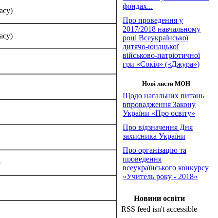
фондах...
асу)
Про проведення у
2017/2018 навчальному
асу)
році Всеукраїнської
дитячо-юнацької
військово-патріотичної
гри «Сокіл» («Джура»)
Нові листи МОН
Щодо нагальних питань
впровадження Закону
України «Про освіту»
Про відзначення Дня
захисника України
Про організацію та
проведення
ю
всеукраїнського конкурсу
«Учитель року - 2018»
Новини освіти
RSS feed isn't accessible