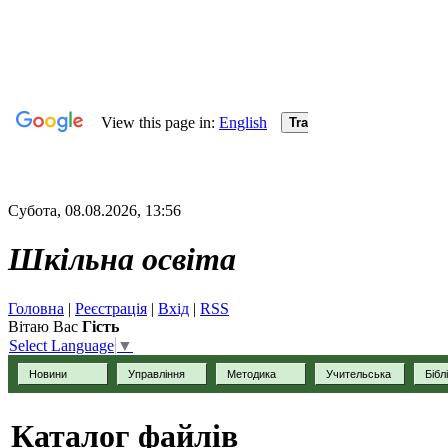
Субота, 08.08.2026, 13:56
Шкільна освіта
Головна
|
Реєстрація
|
Вхід
|
RSS
Вітаю Вас
Гість
Select Language
▼
Новини
Управління
Методика
Учительська
Бібл
Каталог файлів