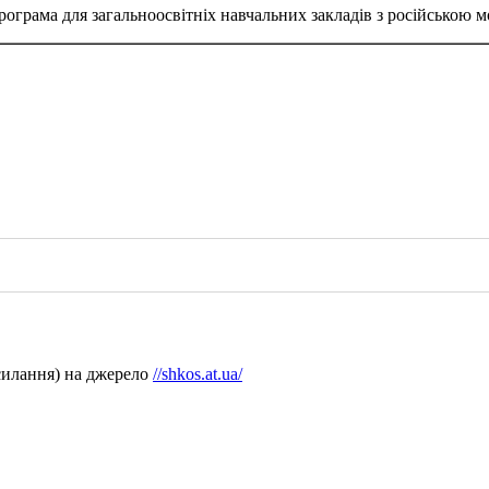
Програма для загальноосвітніх навчальних закладів з російською
силання) на джерело
//shkos.at.ua/