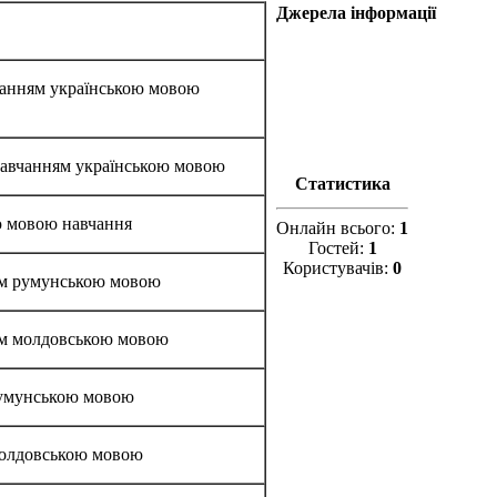
Джерела інформації
авчанням українською мовою
з навчанням українською мовою
Статистика
ою мовою навчання
Онлайн всього:
1
Гостей:
1
Користувачів:
0
ням румунською мовою
ням молдовською мовою
 румунською мовою
 молдовською мовою