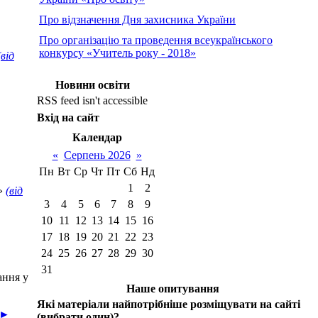
Про відзначення Дня захисника України
Про організацію та проведення всеукраїнського
конкурсу «Учитель року - 2018»
(від
Новини освіти
RSS feed isn't accessible
Вхід на сайт
Календар
«
Серпень 2026
»
Пн
Вт
Ср
Чт
Пт
Сб
Нд
1
2
О»
(від
3
4
5
6
7
8
9
10
11
12
13
14
15
16
17
18
19
20
21
22
23
24
25
26
27
28
29
30
31
ання у
Наше опитування
Які матеріали найпотрібніше розміщувати на сайті
 ►
(вибрати один)?