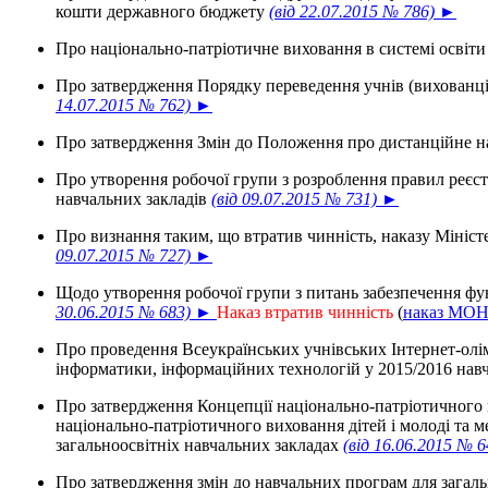
кошти державного бюджету
(від 22.07.2015 № 786) ►
Про національно-патріотичне виховання в системі освіт
Про затвердження Порядку переведення учнів (вихованці
14.07.2015 № 762) ►
Про затвердження Змін до Положення про дистанційне 
Про утворення робочої групи з розроблення правил реєст
навчальних закладів
(від 09.07.2015 № 731) ►
Про визнання таким, що втратив чинність, наказу Міністе
09.07.2015 № 727) ►
Щодо утворення робочої групи з питань забезпечення ф
30.06.2015 № 683) ►
Наказ втратив чинність
(
наказ МОН 
Про проведення Всеукраїнських учнівських Інтернет-олімпіа
інформатики, інформаційних технологій у 2015/2016 нав
Про затвердження Концепції національно-патріотичного ви
національно-патріотичного виховання дітей і молоді та
загальноосвітніх навчальних закладах
(від 16.06.2015 № 
Про затвердження змін до навчальних програм для загаль