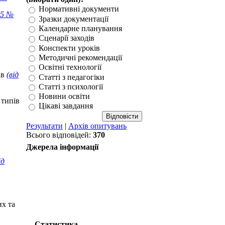
Нормативні документи
15 №
Зразки документації
Календарне планування
Сценарії заходів
Конспекти уроків
Методичні рекомендації
Освітні технології
ів
(від
Статті з педагогіки
Статті з психології
Новини освіти
 типів
Цікаві завдання
Результати
|
Архів опитувань
Всього відповідей:
370
Джерела інформації
ід
их та
Статистика