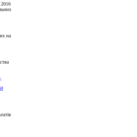
 2016
ільних
их на
ства
►
ід
татів