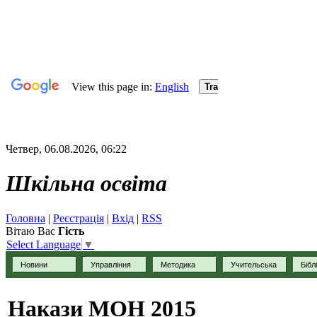
Четвер, 06.08.2026, 06:22
Шкільна освіта
Головна
|
Реєстрація
|
Вхід
|
RSS
Вітаю Вас
Гість
Select Language
▼
Новини
Управління
Методика
Учительська
Бібл
Накази МОН 2015