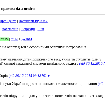
правова база освіти
 Президента
|
Постанови ВР, КМУ
|
положення
|
інструкції
|
Інші
2015
|
2014
l
до 2014
 на освіту дітей з особливими освітніми потребами в
у навчання дітей дошкільного віку, учнів та студентів діям у
ті) єдиної державної системи цивільного захисту
(від 30.12.2015
аборів
(від 29.12.2015 № 1379) ►
и і науки України щодо зовнішнього незалежного оцінювання
(від
тів підручників для учнів загальноосвітніх навчальних закладі