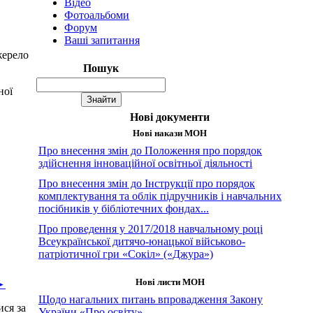
Відео
Фотоальбоми
Форум
Ваші запитання
жерело
Пошук
ної
Нові документи
Нові накази МОН
Про внесення змін до Положення про порядок
здійснення інноваційної освітньої діяльності
Про внесення змін до Інструкції про порядок
комплектування та облік підручників і навчальних
посібників у бібліотечних фондах...
Про проведення у 2017/2018 навчальному році
Всеукраїнської дитячо-юнацької військово-
патріотичної гри «Сокіл» («Джура»)
Нові листи МОН
 ►
Щодо нагальних питань впровадження Закону
ися за
України «Про освіту»