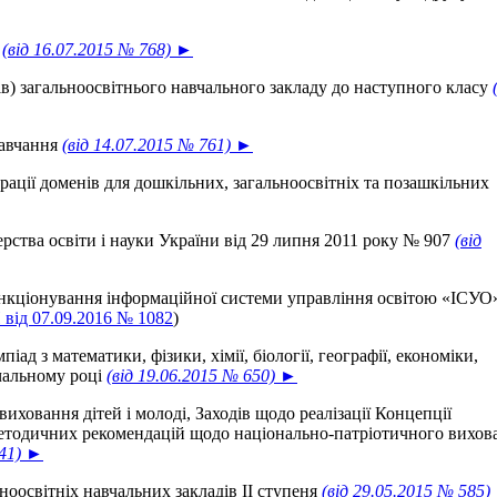
и
(від 16.07.2015 № 768) ►
в) загальноосвітнього навчального закладу до наступного класу
навчання
(від 14.07.2015 № 761) ►
рації доменів для дошкільних, загальноосвітніх та позашкільних
рства освіти і науки України від 29 липня 2011 року № 907
(від
ункціонування інформаційної системи управління освітою «ІСУ
від 07.09.2016 № 1082
)
д з математики, фізики, хімії, біології, географії, економіки,
чальному році
(від 19.06.2015 № 650) ►
ховання дітей і молоді, Заходів щодо реалізації Концепції
 методичних рекомендацій щодо національно-патріотичного вихов
641) ►
ноосвітніх навчальних закладів II ступеня
(від 29.05.2015 № 585)