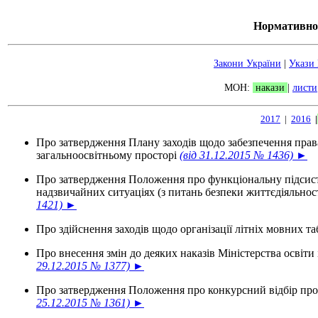
Нормативно-
Закони України
|
Укази
МОН:
накази
|
листи
2017
|
2016
|
Про затвердження Плану заходів щодо забезпечення права
загальноосвітньому просторі
(від 31.12.2015 № 1436) ►
Про затвердження Положення про функціональну підсистем
надзвичайних ситуаціях (з питань безпеки життєдіяльнос
1421) ►
Про здійснення заходів щодо організації літніх мовних т
Про внесення змін до деяких наказів Міністерства освіт
29.12.2015 № 1377) ►
Про затвердження Положення про конкурсний відбір проек
25.12.2015 № 1361) ►