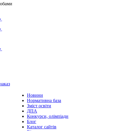
собами
►
►
►
наказ
Новини
Нормативна база
Зміст освіти
ДПА
Конкурси, олімпіади
Блог
Каталог сайтів