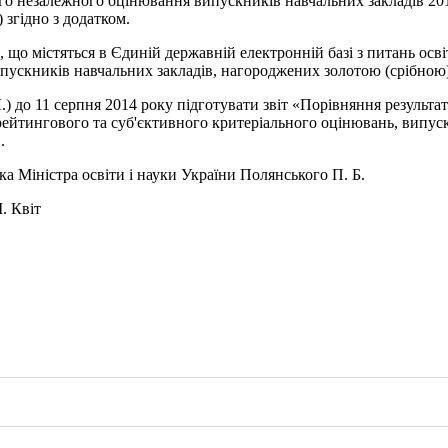
ого незалежного оцінювання випускників навчальних закладів 201
 згідно з додатком.
х, що містяться в Єдиній державній електронній базі з питань ос
ипускників навчальних закладів, нагороджених золотою (срібною
Л.) до 11 серпня 2014 року підготувати звіт «Порівняння результ
ейтингового та суб'єктивного критеріального оцінювань, випус
.
а Міністра освіти і науки України Полянського П. Б.
іт