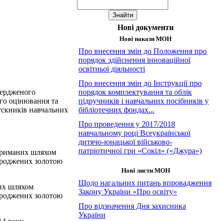
Нові документи
Нові накази МОН
Про внесення змін до Положення про
порядок здійснення інноваційної
освітньої діяльності
Про внесення змін до Інструкції про
твердженого
порядок комплектування та облік
го оцінювання та
підручників і навчальних посібників у
ускників навчальних
бібліотечних фондах...
Про проведення у 2017/2018
навчальному році Всеукраїнської
дитячо-юнацької військово-
патріотичної гри «Сокіл» («Джура»)
отриманих шляхом
городжених золотою
Нові листи МОН
Щодо нагальних питань впровадження
них шляхом
Закону України «Про освіту»
городжених золотою
Про відзначення Дня захисника
України