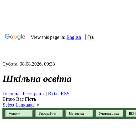
Субота, 08.08.2026, 09:33
Шкільна освіта
Головна
|
Реєстрація
|
Вхід
|
RSS
Вітаю Вас
Гість
Select Language
▼
Новини
Управління
Методика
Учительська
Бібл