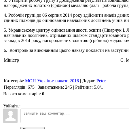
3. Утворити робочу групу з дослідження результатів зовнішнь
нагороджених золотою (срібною) медаллю (далі - робоча група)
4. Робочій групі до 06 серпня 2014 року здійснити аналіз дани
єдиних підходів до оцінювання навчальних досягнень учнів-в
5. Українському центру оцінювання якості освіти (Лікарчук І. 
навчальних досягнень, отриманих шляхом стандартизованого р
закладів 2014 року, нагороджених золотою (срібною) медаллю»
6. Контроль за виконанням цього наказу покласти на заступник
Міністр С. М. Кв
Категорія
:
МОН України: накази 2016
|
Додав
:
Peter
Переглядів
:
675
|
Завантажень
:
245
|
Рейтинг
:
5.0
/
1
Всього коментарів
:
0
Увійдіть: