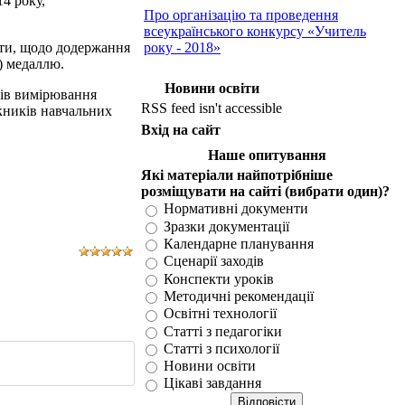
4 року,
Про організацію та проведення
всеукраїнського конкурсу «Учитель
віти, щодо додержання
року - 2018»
) медаллю.
Новини освіти
атів вимірювання
RSS feed isn't accessible
кників навчальних
Вхід на сайт
Наше опитування
Які матеріали найпотрібніше
розміщувати на сайті (вибрати один)?
Нормативні документи
Зразки документації
Календарне планування
Сценарії заходів
Конспекти уроків
Методичні рекомендації
Освітні технології
Статті з педагогіки
Статті з психології
Новини освіти
Цікаві завдання