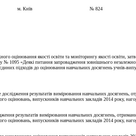
14 м. Київ № 824
ного оцінювання якості освіти та моніторингу якості освіти, за
оку № 1095 «Деякі питання запровадження зовнішнього незалежно
я єдиних підходів до оцінювання навчальних досягнень учнів-вип
ве дослідження результатів вимірювання навчальних досягнень, 
ого оцінювань, випускників навчальних закладів 2014 року, на
дження результатів вимірювання навчальних досягнень, отрима
ого оцінювань, випускників навчальних закладів 2014 року, на