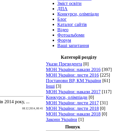
Зміст освіти
ДПА
Конкурси, олімпіади
Блог
Каталог сайтів
Відео
Фотоальбоми
Форум
Ваші запитання
Категорії розділу
Укази Президента
[0]
МОН України: накази 2016
[397]
МОН України: листи 2016
[225]
Постанови ВР, КМ України
[61]
Інші
[3]
МОН України: накази 2017
[117]
Конкурси, олімпіади
[0]
 2014 року, ...
МОН України: листи 2017
[31]
МОН України: листи 2018
[0]
08.12.2014, 00:41
МОН України: накази 2018
[0]
Закони України
[1]
Пошук